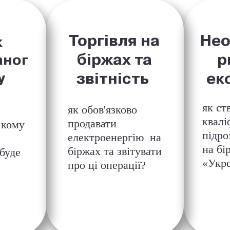
Торгівля на
Нео
к
біржах та
р
аног
у
звітність
ек
як ст
як обов'язково
квалі
продавати
 кому
підро
електроенергію на
на
бі
біржах та звітувати
 буде
«Укр
про ці операції?