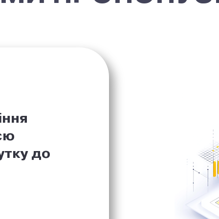
іння
єю
утку до