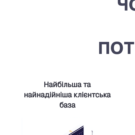
Ч
ПОТ
Найбільша та
найнадійніша клієнтська
база