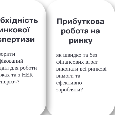
бхідність
Прибуткова
инкової
робота на
спертизи
ринку
ворити
як швидко та без
фікований
фінансових втрат
зділ для роботи
виконати всі ринкові
ржах та з
НЕК
вимоги та
енерго»?
ефективно
заробляти?